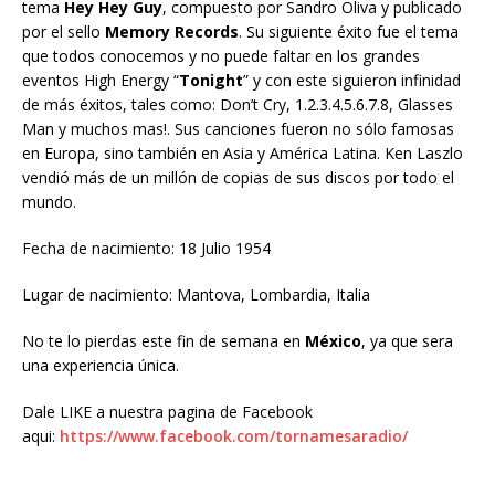
tema
Hey Hey Guy
, compuesto por Sandro Oliva y publicado
por el sello
Memory Records
. Su siguiente éxito fue el tema
que todos conocemos y no puede faltar en los grandes
eventos High Energy “
Tonight
” y con este siguieron infinidad
de más éxitos, tales como: Don’t Cry, 1.2.3.4.5.6.7.8, Glasses
Man y muchos mas!. Sus canciones fueron no sólo famosas
en Europa, sino también en Asia y América Latina. Ken Laszlo
vendió más de un millón de copias de sus discos por todo el
mundo.
Fecha de nacimiento: 18 Julio 1954
Lugar de nacimiento: Mantova, Lombardia, Italia
No te lo pierdas este fin de semana en
México
, ya que sera
una experiencia única.
Dale LIKE a nuestra pagina de Facebook
aqui:
https://www.facebook.com/tornamesaradio/