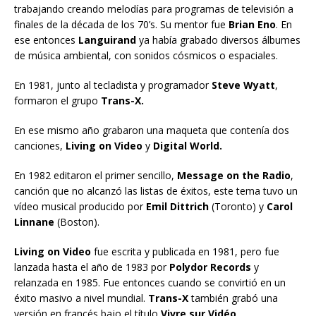
trabajando creando melodías para programas de televisión a
finales de la década de los 70’s. Su mentor fue
Brian Eno
. En
ese entonces
Languirand
ya había grabado diversos álbumes
de música ambiental, con sonidos cósmicos o espaciales.
En 1981, junto al tecladista y programador
Steve Wyatt
,
formaron el grupo
Trans-X.
En ese mismo año grabaron una maqueta que contenía dos
canciones,
Living on Video
y
Digital World.
En 1982 editaron el primer sencillo,
Message on the Radio
,
canción que no alcanzó las listas de éxitos, este tema tuvo un
vídeo musical producido por
Emil Dittrich
(Toronto) y
Carol
Linnane
(Boston).
Living on Video
fue escrita y publicada en 1981, pero fue
lanzada hasta el año de 1983 por
Polydor Records
y
relanzada en 1985. Fue entonces cuando se convirtió en un
éxito masivo a nivel mundial.
Trans-X
también grabó una
versión en francés bajo el título
Vivre sur Vidéo
.